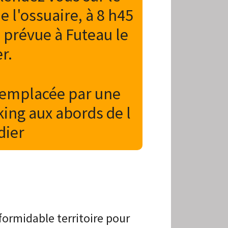
e l'ossuaire, à 8 h45
o prévue à Futeau le
r.
 remplacée par une
king aux abords de l
dier
formidable territoire pour