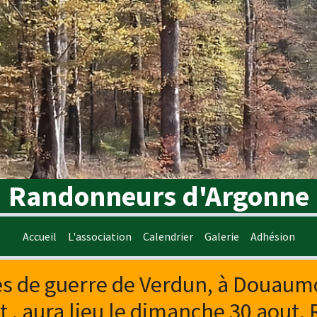
Randonneurs d'Argonne
Accueil
L'association
Calendrier
Galerie
Adhésion
es de guerre de Verdun, à Douaum
et , aura lieu le dimanche 30 aout.